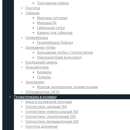
Тротуарная плитка
Геосетка
Габионы
Матрацы сетчатые
Матрацы ЕД
Габионная сетка
Камень для габионов
Геомембрана
Геомембрана Тефонд
Дренажные трубы
Дренажные трубы с геотекстилем
Поверхностный водоотвод
Бордюрный камень
Геокомпозиты
Биоматы
Геоматы
Экопаркинг
Монтаж экопарковки своими руками
Отбеливатели САГУС
Геоматериалы в розницу
Адреса розничной продажи
Геотекстиль садовый 100
Геотекстиль универсальный 150
Геотекстиль строительный 200
Геотекстиль промышленный 300
Геосетка дорожная