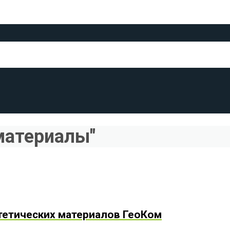
 материалы"
тетических материалов ГеоКом