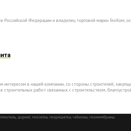
 Российской Федерации и владелец торговой марки ГеоКом, ос
нита
м интересом в нашей компании, со стороны строителей, закупщ
тве строительных работ связанных с строительством, благоуст
текстиль, дорнит, геосетка, георешетка, габионы, геомембраны.