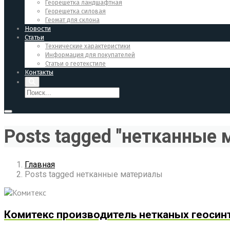
Георешетка ландшафтная
Георешетка силовая
Геомат для склона
Новости
Статьи
Технические характеристики
Информация для покупателей
Статьи о геотекстиле
Контакты
Posts tagged "нетканные
Главная
Posts tagged нетканные материалы
Комитекс производитель нетканых геосин