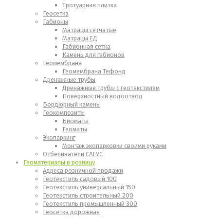
Тротуарная плитка
Геосетка
Габионы
Матрацы сетчатые
Матрацы ЕД
Габионная сетка
Камень для габионов
Геомембрана
Геомембрана Тефонд
Дренажные трубы
Дренажные трубы с геотекстилем
Поверхностный водоотвод
Бордюрный камень
Геокомпозиты
Биоматы
Геоматы
Экопаркинг
Монтаж экопарковки своими руками
Отбеливатели САГУС
Геоматериалы в розницу
Адреса розничной продажи
Геотекстиль садовый 100
Геотекстиль универсальный 150
Геотекстиль строительный 200
Геотекстиль промышленный 300
Геосетка дорожная