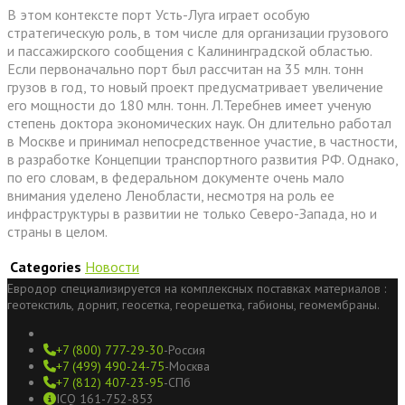
В этом контексте порт Усть-Луга играет особую
стратегическую роль, в том числе для организации грузового
и пассажирского сообщения с Калининградской областью.
Если первоначально порт был рассчитан на 35 млн. тонн
грузов в год, то новый проект предусматривает увеличение
его мощности до 180 млн. тонн. Л.Теребнев имеет ученую
степень доктора экономических наук. Он длительно работал
в Москве и принимал непосредственное участие, в частности,
в разработке Концепции транспортного развития РФ. Однако,
по его словам, в федеральном документе очень мало
внимания уделено Ленобласти, несмотря на роль ее
инфраструктуры в развитии не только Северо-Запада, но и
страны в целом.
Categories
Новости
Евродор специализируется на комплексных поставках материалов :
геотекстиль, дорнит, геосетка, георешетка, габионы, геомембраны.
+7 (800) 777-29-30
-Россия
+7 (499) 490-24-75
-Москва
+7 (812) 407-23-95
-СПб
ICQ 161-752-853