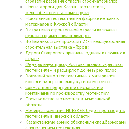
cтратегии развития отрасли стройматериалов
Новые дороги для Казани: геотекстиль,
железобетон и стальные прутья
Новая линия геотекстиля на фабрике нетканых
материалов в Курской области
В стратегию строительной отрасли включены
пункты о применении полимеров
Во Владивостоке проходит 23-я международная
строительная выставка «Город»
Дороги Ставрополя признаны одними из лучших в
стране
Федеральную трассу Ростов-Таганрог укрепляют
геотекстилем и расширяют до четырех полос
Волжский завод геотекстильных материалов
вошёл в лидеры по выпуску геокомпозитов
Совместное предприятие с испанскими
компаниями по производству геотекстиля
Производство геотекстиля в Акмолинской
области
Немецкая компания HUESKER будет производить
геотекстиль в Тверской области
Казахстанскую армию обеспечили спец.барьерами
с применением геотекстиля