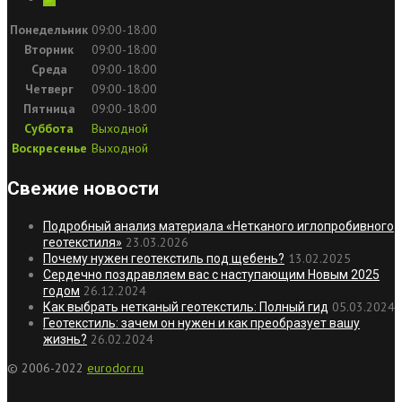
Понедельник
09:00-18:00
Вторник
09:00-18:00
Среда
09:00-18:00
Четверг
09:00-18:00
Пятница
09:00-18:00
Суббота
Выходной
Воскресенье
Выходной
Свежие новости
Подробный анализ материала «Нетканого иглопробивного
23.03.2026
геотекстиля»
13.02.2025
Почему нужен геотекстиль под щебень?
Сердечно поздравляем вас с наступающим Новым 2025
26.12.2024
годом
05.03.2024
Как выбрать нетканый геотекстиль: Полный гид
Геотекстиль: зачем он нужен и как преобразует вашу
26.02.2024
жизнь?
© 2006-2022
eurodor.ru