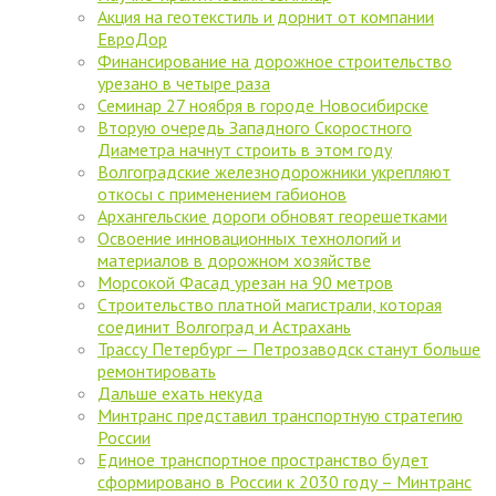
Акция на геотекстиль и дорнит от компании
ЕвроДор
Финансирование на дорожное строительство
урезано в четыре раза
Семинар 27 ноября в городе Новосибирске
Вторую очередь Западного Скоростного
Диаметра начнут строить в этом году
Волгоградские железнодорожники укрепляют
откосы с применением габионов
Архангельские дороги обновят георешетками
Освоение инновационных технологий и
материалов в дорожном хозяйстве
Морсокой Фасад урезан на 90 метров
Cтроительство платной магистрали, которая
соединит Волгоград и Астрахань
Трассу Петербург — Петрозаводск станут больше
ремонтировать
Дальше ехать некуда
Минтранс представил транспортную стратегию
России
Единое транспортное пространство будет
сформировано в России к 2030 году – Минтранс