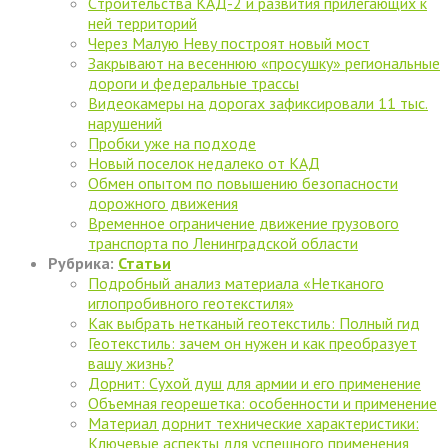
Cтроительства КАД-2 и развития прилегающих к
ней территорий
Через Малую Неву построят новый мост
Закрывают на весеннюю «просушку» региональные
дороги и федеральные трассы
Видеокамеры на дорогах зафиксировали 11 тыс.
нарушений
Пробки уже на подходе
Новый поселок недалеко от КАД
Обмен опытом по повышению безопасности
дорожного движения
Временное ограничение движение грузового
транспорта по Ленинградской области
Рубрика:
Статьи
Подробный анализ материала «Нетканого
иглопробивного геотекстиля»
Как выбрать нетканый геотекстиль: Полный гид
Геотекстиль: зачем он нужен и как преобразует
вашу жизнь?
Дорнит: Сухой душ для армии и его применение
Объемная георешетка: особенности и применение
Материал дорнит технические характеристики:
Ключевые аспекты для успешного применения