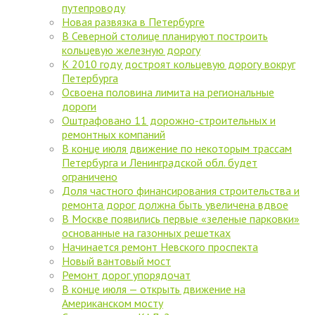
путепроводу
Новая развязка в Петербурге
В Северной столице планируют построить
кольцевую железную дорогу
К 2010 году достроят кольцевую дорогу вокруг
Петербурга
Освоена половина лимита на региональные
дороги
Оштрафовано 11 дорожно-строительных и
ремонтных компаний
В конце июля движение по некоторым трассам
Петербурга и Ленинградской обл. будет
ограничено
Доля частного финансирования строительства и
ремонта дорог должна быть увеличена вдвое
В Москве появились первые «зеленые парковки»
основанные на газонных решетках
Начинается ремонт Невского проспекта
Новый вантовый мост
Ремонт дорог упорядочат
В конце июля — открыть движение на
Американском мосту