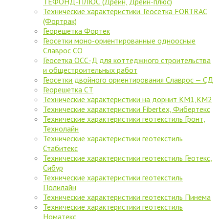
ТЕФОНД-ПЛЮС (Дрейн, Дрейн-плюс)
Технические характеристики. Геосетка FORTRAC
(Фортрак)
Георешетка Фортек
Геосетки моно-ориентированные одноосные
Славрос СО
Геосетка ОСС-Д для коттеджного строительства
и общестроительных работ
Геосетки двойного ориентирования Славрос — СД
Георешетка СТ
Технические характеристики на дорнит КМ1,КМ2
Технические характеристики Fibertex, Фибертекс
Технические характеристики геотекстиль Гронт,
Технолайн
Технические характеристики геотекстиль
Стабитекс
Технические характеристики геотекстиль Геотекс,
Сибур
Технические характеристики геотекстиль
Полилайн
Технические характеристики геотекстиль Пинема
Технические характеристики геотекстиль
Номатекс