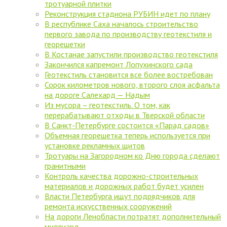
тротуарной плитки
Реконструкция стадиона РУБИН идет по плану
В республике Саха началось строительство
первого завода по производству геотекстиля и
георешетки
В Костанае запустили производство геотекстиля
Закончился капремонт Лопухинского сада
Геотекстиль становится все более востребован
Сорок километров нового, второго слоя асфальта
на дороге Салехард — Надым
Из мусора – геотекстиль. О том, как
перерабатывают отходы в Тверской области
В Санкт-Петербурге состоится «Парад садов»
Объемная георешетка теперь используется при
установке рекламных щитов
Тротуары на Загородном ко Дню города сделают
гранитными
Контроль качества дорожно-строительных
материалов и дорожных работ будет усилен
Власти Петербурга ищут подрядчиков для
ремонта искусственных сооружений
На дороги Ленобласти потратят дополнительный
миллиард