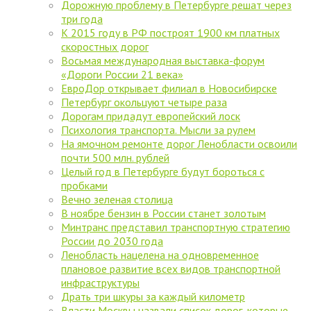
Дорожную проблему в Петербурге решат через
три года
К 2015 году в РФ построят 1900 км платных
скоростных дорог
Восьмая международная выставка-форум
«Дороги России 21 века»
ЕвроДор открывает филиал в Новосибирске
Петербург окольцуют четыре раза
Дорогам придадут европейский лоск
Психология транспорта. Мысли за рулем
На ямочном ремонте дорог Ленобласти освоили
почти 500 млн. рублей
Целый год в Петербурге будут бороться с
пробками
Вечно зеленая столица
В ноябре бензин в России станет золотым
Минтранс представил транспортную стратегию
России до 2030 года
Ленобласть нацелена на одновременное
плановое развитие всех видов транспортной
инфраструктуры
Драть три шкуры за каждый километр
Власти Москвы назвали список дорог, которые