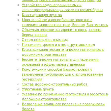
Устройство водонепроницаемых и
капилляропрерывающих слоев из геомембраны
Классификация грунтов
Многослойное иглопробивное полотно с
семенами многолетних трав, Биопол, Биотекстиль
Объемная георешетка укрепит откосы, склоны,
берега, канавы
Отвод поверхностных вод
Понижение уровня и отвод грунтовых вод
Классификация геосинтетических материалов в
дорожном строительстве
Геосинтетические материалы для укрепления
оснований и эффективного дренажа
Конструкции и способы балластировки и
закрепления трубопроводов с использованием
геотекстиля
Состав дорожно-строительных работ
Уплотнение грунта
Указание по применению геотекстиля и геосеток в
дорожном строительстве
Возведение земляного полотна на поверхности
болота