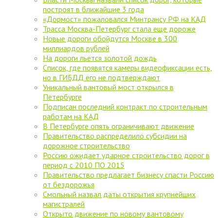
построят в ближайшие 3 года
«Дормост» пожаловался Минтрансу РФ на КАД
Трасса Москва-Петербург стала еще дороже
Новые дороги обойдутся Москве в 300
миллиардов рублей
На дороги льется золотой дождь
Список, где появятся камеры видеофиксации есть,
но в ГИБДД его не подтверждают
Уникальный вантовый мост открылся в
Петербурге
Подписан последний контракт по строительным
работам на КАД
В Петербурге опять ограничивают движение
Правительство распределило субсидии на
дорожное строительство
Россию ожидает ударное строительство дорог в
период с 2010 ПО 2015
Правительство предлагает бизнесу спасти Россию
от бездорожья
Смольный назвал даты открытия крупнейших
магистралей
Открыто движение по новому вантовому