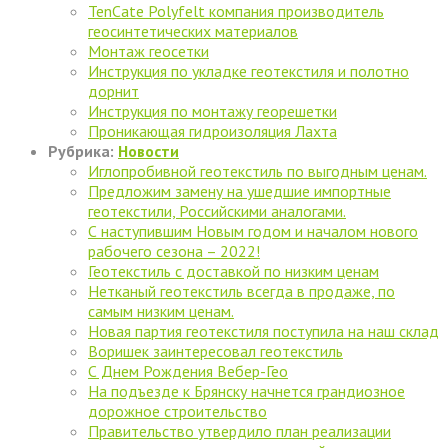
TenCate Polyfelt компания производитель
геосинтетических материалов
Монтаж геосетки
Инструкция по укладке геотекстиля и полотно
дорнит
Инструкция по монтажу георешетки
Проникающая гидроизоляция Лахта
Рубрика:
Новости
Иглопробивной геотекстиль по выгодным ценам.
Предложим замену на ушедшие импортные
геотекстили, Российскими аналогами.
С наступившим Новым годом и началом нового
рабочего сезона – 2022!
Геотекстиль с доставкой по низким ценам
Нетканый геотекстиль всегда в продаже, по
самым низким ценам.
Новая партия геотекстиля поступила на наш склад
Воришек заинтересовал геотекстиль
С Днем Рождения Вебер-Гео
На подъезде к Брянску начнется грандиозное
дорожное строительство
Правительство утвердило план реализации