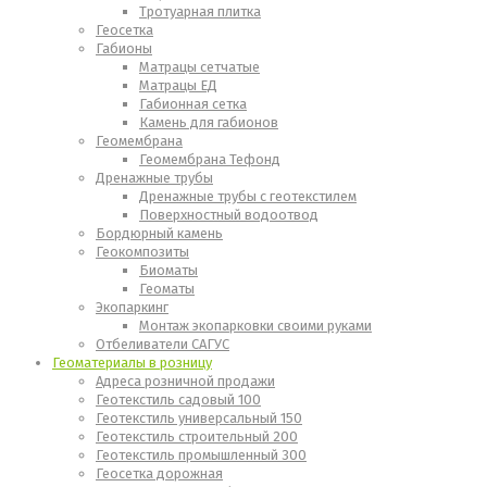
Тротуарная плитка
Геосетка
Габионы
Матрацы сетчатые
Матрацы ЕД
Габионная сетка
Камень для габионов
Геомембрана
Геомембрана Тефонд
Дренажные трубы
Дренажные трубы с геотекстилем
Поверхностный водоотвод
Бордюрный камень
Геокомпозиты
Биоматы
Геоматы
Экопаркинг
Монтаж экопарковки своими руками
Отбеливатели САГУС
Геоматериалы в розницу
Адреса розничной продажи
Геотекстиль садовый 100
Геотекстиль универсальный 150
Геотекстиль строительный 200
Геотекстиль промышленный 300
Геосетка дорожная