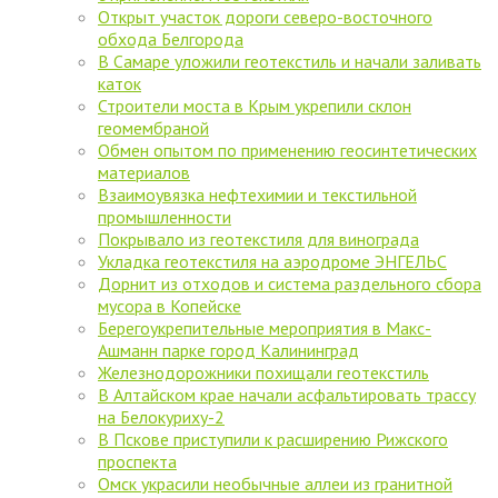
Открыт участок дороги северо-восточного
обхода Белгорода
В Самаре уложили геотекстиль и начали заливать
каток
Строители моста в Крым укрепили склон
геомембраной
Обмен опытом по применению геосинтетических
материалов
Взаимоувязка нефтехимии и текстильной
промышленности
Покрывало из геотекстиля для винограда
Укладка геотекстиля на аэродроме ЭНГЕЛЬС
Дорнит из отходов и система раздельного сбора
мусора в Копейске
Берегоукрепительные мероприятия в Макс-
Ашманн парке город Калининград
Железнодорожники похищали геотекстиль
В Алтайском крае начали асфальтировать трассу
на Белокуриху-2
В Пскове приступили к расширению Рижского
проспекта
Омск украсили необычные аллеи из гранитной