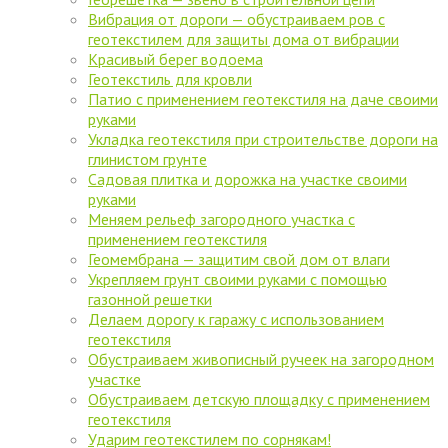
Вибрация от дороги — обустраиваем ров с
геотекстилем для защиты дома от вибрации
Красивый берег водоема
Геотекстиль для кровли
Патио с применением геотекстиля на даче своими
руками
Укладка геотекстиля при строительстве дороги на
глинистом грунте
Садовая плитка и дорожка на участке своими
руками
Меняем рельеф загородного участка c
применением геотекстиля
Геомембрана — защитим свой дом от влаги
Укрепляем грунт своими руками с помощью
газонной решетки
Делаем дорогу к гаражу с использованием
геотекстиля
Обустраиваем живописный ручеек на загородном
участке
Обустраиваем детскую площадку с применением
геотекстиля
Ударим геотекстилем по сорнякам!