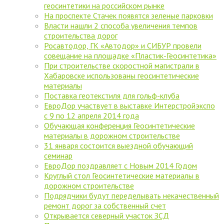
геосинтетики на российском рынке
На проспекте Стачек появятся зеленые парковки
Власти нашли 2 способа увеличения темпов
строительства дорог
Росавтодор, ГК «Автодор» и СИБУР провели
совещание на площадке «Пластик-Геосинтетика»
При строительстве скоростной магистрали в
Хабаровске использованы геосинтетические
материалы
Поставка геотекстиля для гольф-клуба
ЕвроДор участвует в выставке Интерстройэкспо
с 9 по 12 апреля 2014 года
Обучающая конференция Геосинтетические
материалы в дорожном строительстве
31 января состоится выездной обучающий
семинар
ЕвроДор поздравляет с Новым 2014 Годом
Круглый стол Геосинтетические материалы в
дорожном строительстве
Подрядчики будут переделывать некачественный
ремонт дорог за собственный счет
Открывается северный участок ЗСД