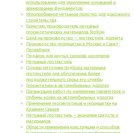
использовании для укрепления оснований и
армировании фундаментов
Иглопробивное нетканое полотно для дорожного
строительства
Комитекс производитель нетканых
геосинтетических материалов ГеоКом
Цена на производство — геотекстиля, дорнита
Производство георешетки в Москве и Санкт-
Петербурге
Подарок для крутых склонов, косогоров
Нетканый геотекстиль
Основы методики подбора материала
геотекстиля для обеспечения более
продолжительного срока его службы
Геосинтетики в автомобильных дорогах
Организация работ по измерению параметров и
глубины колеи на автомобильных дорогах
Применение геосинтетиков и георешетки на
Крайнем Севере
Нетканый геотекстиль – экономия средств и
материалов
Области применения конструкции и способов
балластировки и закрепления трубопроводов