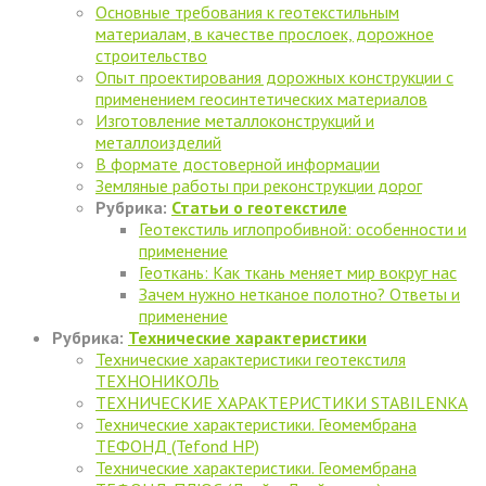
Основные требования к геотекстильным
материалам, в качестве прослоек, дорожное
строительство
Опыт проектирования дорожных конструкции с
применением геосинтетических материалов
Изготовление металлоконструкций и
металлоизделий
В формате достоверной информации
Земляные работы при реконструкции дорог
Рубрика:
Статьи о геотекстиле
Геотекстиль иглопробивной: особенности и
применение
Геоткань: Как ткань меняет мир вокруг нас
Зачем нужно нетканое полотно? Ответы и
применение
Рубрика:
Технические характеристики
Технические характеристики геотекстиля
ТЕХНОНИКОЛЬ
ТЕХНИЧЕСКИЕ ХАРАКТЕРИСТИКИ STABILENKA
Технические характеристики. Геомембрана
ТЕФОНД (Tefond HP)
Технические характеристики. Геомембрана