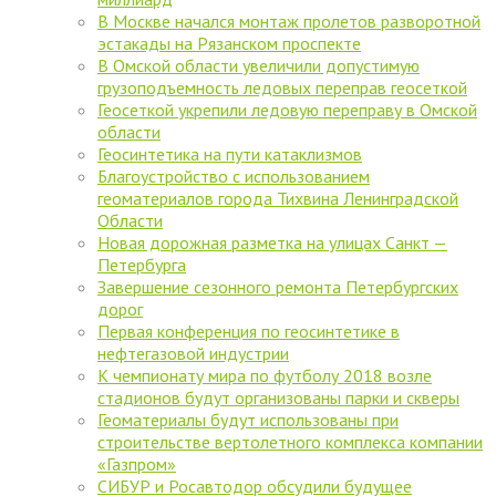
В Москве начался монтаж пролетов разворотной
эстакады на Рязанском проспекте
В Омской области увеличили допустимую
грузоподъемность ледовых переправ геосеткой
Геосеткой укрепили ледовую переправу в Омской
области
Геосинтетика на пути катаклизмов
Благоустройство с использованием
геоматериалов города Тихвина Ленинградской
Области
Новая дорожная разметка на улицах Санкт —
Петербурга
Завершение сезонного ремонта Петербургских
дорог
Первая конференция по геосинтетике в
нефтегазовой индустрии
К чемпионату мира по футболу 2018 возле
стадионов будут организованы парки и скверы
Геоматериалы будут использованы при
строительстве вертолетного комплекса компании
«Газпром»
СИБУР и Росавтодор обсудили будущее